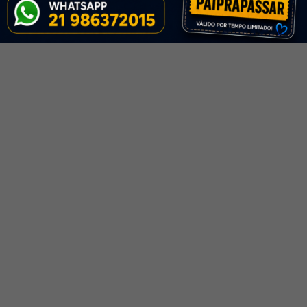
Redação
Concursos Sintaxe Aula 3
Parte 2 Predicativo e
Concursos Previstos
Predicado
Seguraça Pública
46 Minutos
Módulos
Curso de Português
Fundamental Pra
FALE CONOSCO
Concursos Sintaxe Aula 3
Parte 3 Predicativo e
R. Araújo Porto Alegre, 71 - 2º piso - Centro, Rio de
Predicado
Janeiro - RJ, 20030-012
24 Minutos
Tel: (21) 98637-2015 / 2524-7968 / 97456-1319
Curso de Português
Email:
contato@praconcursosonline.com
Fundamental Pra
Concursos SintaxeAula 3
Parte 4 Predicativo e
Predicado