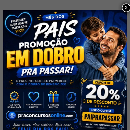
Curso de Português
X
Fundamental Pra
Não perca a oportunidade de mudar de vida e
Concursos Sintaxe Aula 2
alcance o sucesso profissional!
Parte 1 Frase / Oração e
Período
SUPORTE
46 Minutos
Contato
Curso de Português
Sobre
Fundamental Pra
FAQs
Concursos Sintaxe Aula 2
Parte 2 Tipos de Sujeito
40 Minutos
CURSOS
Curso de Português
Ao Vivo
Fundamental Pra
Português
Concursos Sintaxe Aula 2