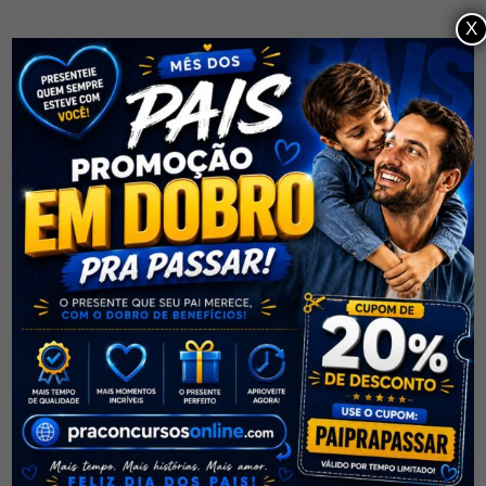
Curso de Português
X
Fundamental Pra
Não perca a oportunidade de mudar de vida e
Concursos Sintaxe Aula 1
alcance o sucesso profissional!
Parte 3 Frase / Oração e
Período
SUPORTE
46 Minutos
Contato
Curso de Português
Sobre
Fundamental Pra
FAQs
Concursos Sintaxe Aula 2
Parte 1 Frase / Oração e
Período
CURSOS
46 Minutos
Ao Vivo
Curso de Português
Português
Fundamental Pra