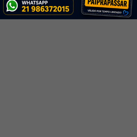
Parte 2 Regência Verbal
Redação
38 Minutos
Concursos Previstos
Curso de Português
Seguraça Pública
Fundamental Pra
Módulos
Concursos Sintaxe Aula 11
Parte 3 Regência Verbal
FALE CONOSCO
27 Minutos
Curso de Português
R. Araújo Porto Alegre, 71 - 2º piso - Centro, Rio de
Fundamental Pra
Janeiro - RJ, 20030-012
Concursos Sintaxe Aula 11
Tel: (21) 98637-2015 / 2524-7968 / 97456-1319
Parte 4 Regência Verbal
Email:
contato@praconcursosonline.com
41 Minutos
Curso de Português
Fundamental Pra