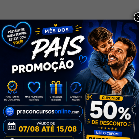
Curso de Português
Fundamental Pra
Não perca a oportunidade de mudar de vida e
Concursos Sintaxe Aula 10
alcance o sucesso profissional!
Parte 3 Orações
Coordenadas
SUPORTE
26 Minutos
Contato
Curso de Português
Sobre
Fundamental Pra
FAQs
Concursos Sintaxe Aula 11
Parte 1 Regência Verbal
35 Minutos
CURSOS
Curso de Português
Ao Vivo
Fundamental Pra
Português
Concursos Sintaxe Aula 11