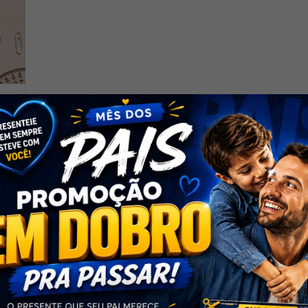
ss
so