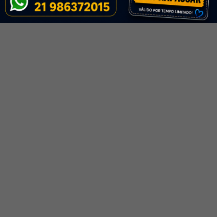
Objetiva
Concursos Previstos
31 Minutos
Seguraça Pública
Módulos
Direito Administrativo Atos
Administrativos Parte 3
Exercícios com Teoria
FALE CONOSCO
Objetiva
32 Minutos
R. Araújo Porto Alegre, 71 - 2º piso - Centro, Rio de
Janeiro - RJ, 20030-012
Direito Administrativo Atos
Tel: (21) 98637-2015 / 2524-7968 / 97456-1319
Administrativos Parte 4
Exercícios com Teoria
Email:
contato@praconcursosonline.com
Objetiva
31 Minutos
Direito Administrativo Atos
Administrativos Parte 5